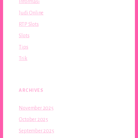
Informasi
Judi Online
RTP Slots
Slots
Tips
Trik
ARCHIVES
November 2025
October 2025
September 2025