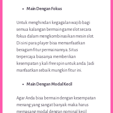
Main Dengan Fokus
Untuk menghindari kegagalan wajib bagi
semua kalangan bermain game slot secara
fokus dalam mengkombinasikan mesin slot.
Di sini para player bisa memanfaatkan
beragam fitur permainannya. Situs
terpercaya biasanya memberikan
kesempatan 3 kali free spin untuk anda. Jadi
manfaatkan sebaik mungkin fitur ini.
Main Dengan Modal Kecil
Agar Anda bisa bermain dengan kesempatan
menang yang sangat banyak maka harus
memasang modal dengan nominal kecil