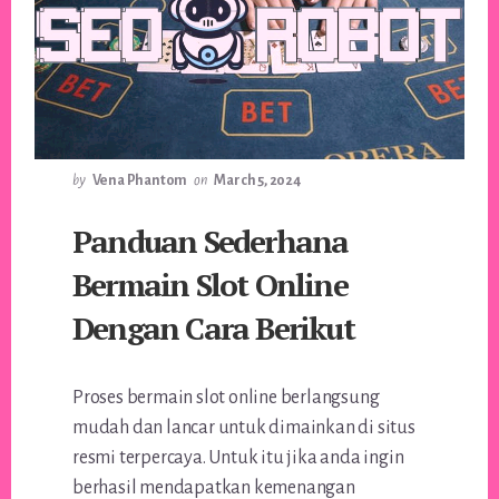
by
Vena Phantom
on
March 5, 2024
Panduan Sederhana
Bermain Slot Online
Dengan Cara Berikut
Proses bermain slot online berlangsung
mudah dan lancar untuk dimainkan di situs
resmi terpercaya. Untuk itu jika anda ingin
berhasil mendapatkan kemenangan