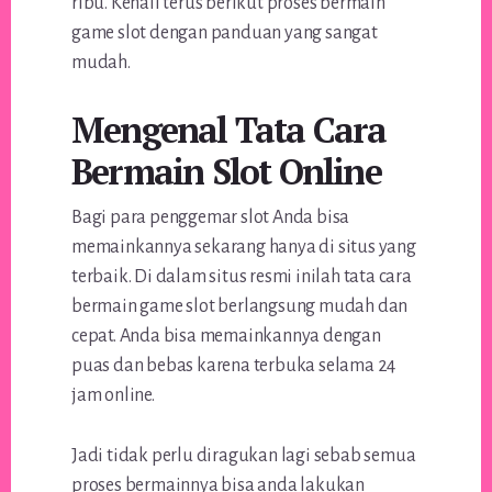
ribu. Kenali terus berikut proses bermain
game slot dengan panduan yang sangat
mudah.
Mengenal Tata Cara
Bermain Slot Online
Bagi para penggemar slot Anda bisa
memainkannya sekarang hanya di situs yang
terbaik. Di dalam situs resmi inilah tata cara
bermain game slot berlangsung mudah dan
cepat. Anda bisa memainkannya dengan
puas dan bebas karena terbuka selama 24
jam online.
Jadi tidak perlu diragukan lagi sebab semua
proses bermainnya bisa anda lakukan