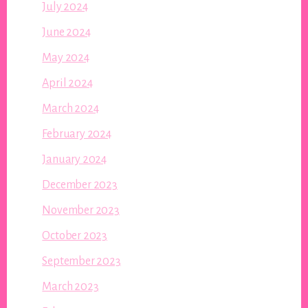
July 2024
June 2024
May 2024
April 2024
March 2024
February 2024
January 2024
December 2023
November 2023
October 2023
September 2023
March 2023