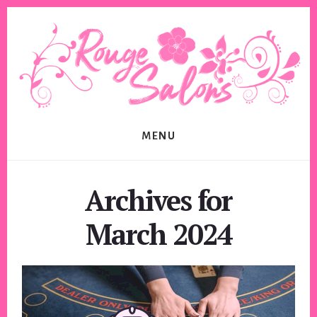
Skip
Skip
to
to
primary
content
sidebar
MENU
Archives for
March 2024