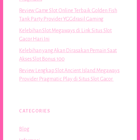
Review Game Slot Online Terbaik Golden Fish
Tank Party Provider YGGdrasil Gaming
Kelebihan Slot Megaways di Link Situs Slot
Gacor Hari Ini
Kelebihan yang Akan Dirasakan Pemain Saat
Akses Slot Bonus 100
Review Lengkap Slot Ancient Island Megaways
Provider Pragmatic Play di Situs Slot Gacor
CATEGORIES
Blog