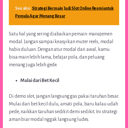
See also
Strategi Bermain Judi Slot Online Resmi untuk
Pemula Agar Menang Besar
Satu hal yang sering diabaikan pemain: manajemen
modal. Jangan sampai keasyikan muter reels, modal
habis duluan. Dengan atur modal dari awal, kamu
bisa main lebih lama, belajar pola, dan peluang
menang juga lebih gede.
Mulai dari Bet Kecil
Di demo slot, jangan langsung gas pakai taruhan besar.
Mulai dari bet kecil dulu, amati pola, baru kalau udah
pede, naikkan taruhan sedikit demi sedikit. Ini strategi
aman biar modal nggak langsung ludes.