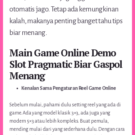
otomatis jago. Tetap ada kemungkinan
kalah, makanya penting banget tahu tips
biar menang.
Main Game Online Demo
Slot Pragmatic Biar Gaspol
Menang
Kenalan Sama Pengaturan Reel Game Online
Sebelum mulai, pahami dulu setting reel yang ada di
game. Ada yang model klasik 3×3, ada juga yang
modern 5×3 atau lebih kompleks. Buat pemula,
mending mulai dari yang sederhana dulu. Dengan cara