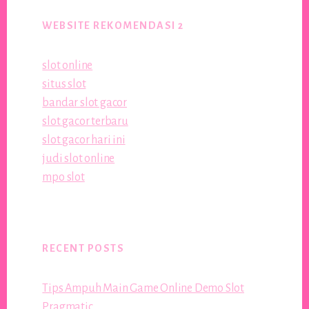
WEBSITE REKOMENDASI 2
slot online
situs slot
bandar slot gacor
slot gacor terbaru
slot gacor hari ini
judi slot online
mpo slot
RECENT POSTS
Tips Ampuh Main Game Online Demo Slot
Pragmatic