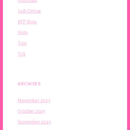
Informasi
Judi Online
RTP Slots
Slots
Tips
Trik
ARCHIVES
November 2025
October 2025
September 2025