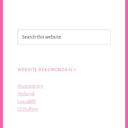
Primary
Search
Sidebar
this
website
WEBSITE REKOMENDASI 1
Mustang303
Tesla338
Lexus888
QQfullbet