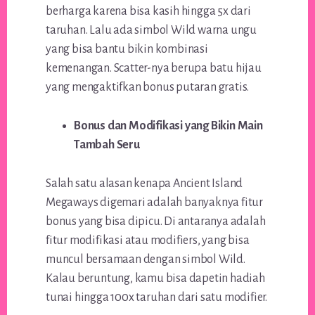
berharga karena bisa kasih hingga 5x dari
taruhan. Lalu ada simbol Wild warna ungu
yang bisa bantu bikin kombinasi
kemenangan. Scatter-nya berupa batu hijau
yang mengaktifkan bonus putaran gratis.
Bonus dan Modifikasi yang Bikin Main
Tambah Seru
Salah satu alasan kenapa Ancient Island
Megaways digemari adalah banyaknya fitur
bonus yang bisa dipicu. Di antaranya adalah
fitur modifikasi atau modifiers, yang bisa
muncul bersamaan dengan simbol Wild.
Kalau beruntung, kamu bisa dapetin hadiah
tunai hingga 100x taruhan dari satu modifier.