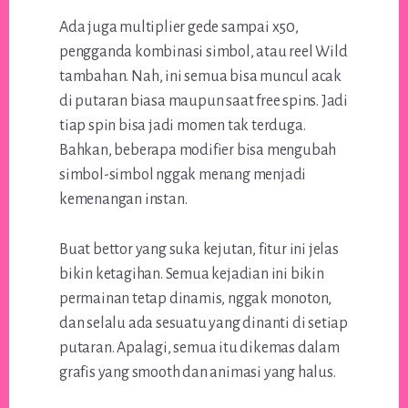
Ada juga multiplier gede sampai x50,
pengganda kombinasi simbol, atau reel Wild
tambahan.
Nah, ini semua bisa muncul acak
di putaran biasa maupun saat free spins. Jadi
tiap spin bisa jadi momen tak terduga.
Bahkan, beberapa modifier bisa mengubah
simbol-simbol nggak menang menjadi
kemenangan instan.
Buat bettor yang suka kejutan, fitur ini jelas
bikin ketagihan. Semua kejadian ini bikin
permainan tetap dinamis, nggak monoton,
dan selalu ada sesuatu yang dinanti di setiap
putaran. Apalagi, semua itu dikemas dalam
grafis yang smooth dan animasi yang halus.