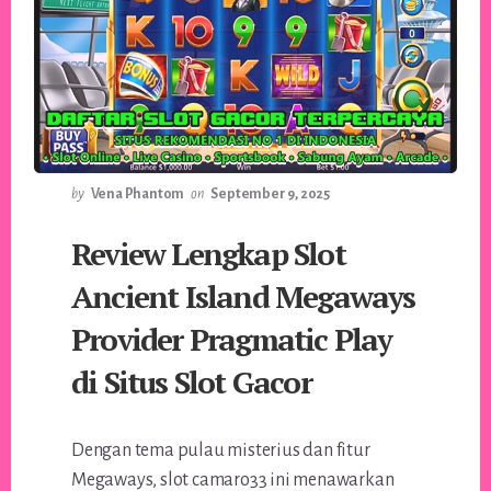
by
Vena Phantom
on
September 9, 2025
Review Lengkap Slot
Ancient Island Megaways
Provider Pragmatic Play
di Situs Slot Gacor
Dengan tema pulau misterius dan fitur
Megaways, slot camaro33 ini menawarkan