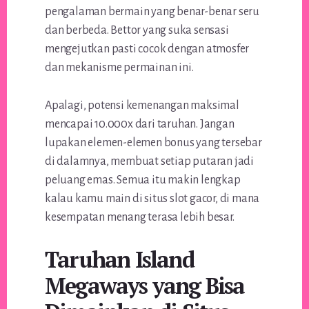
pengalaman bermain yang benar-benar seru
dan berbeda. Bettor yang suka sensasi
mengejutkan pasti cocok dengan atmosfer
dan mekanisme permainan ini.
Apalagi, potensi kemenangan maksimal
mencapai 10.000x dari taruhan. Jangan
lupakan elemen-elemen bonus yang tersebar
di dalamnya, membuat setiap putaran jadi
peluang emas. Semua itu makin lengkap
kalau kamu main di situs slot gacor, di mana
kesempatan menang terasa lebih besar.
Taruhan Island
Megaways yang Bisa