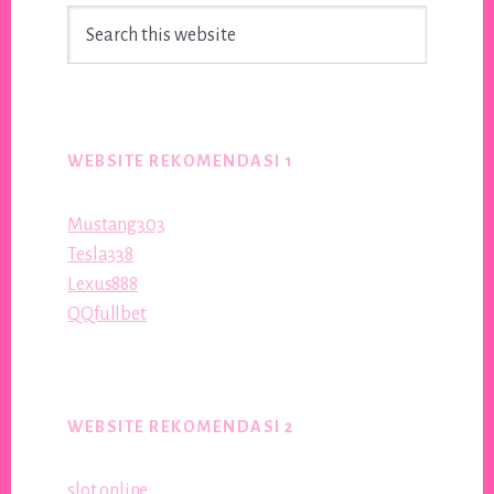
Search
Sidebar
this
website
WEBSITE REKOMENDASI 1
Mustang303
Tesla338
Lexus888
QQfullbet
WEBSITE REKOMENDASI 2
slot online