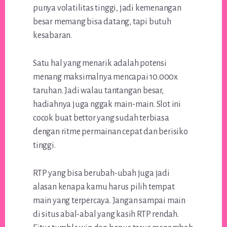
punya volatilitas tinggi, jadi kemenangan
besar memang bisa datang, tapi butuh
kesabaran.
Satu hal yang menarik adalah potensi
menang maksimalnya mencapai 10.000x
taruhan. Jadi walau tantangan besar,
hadiahnya juga nggak main-main. Slot ini
cocok buat bettor yang sudah terbiasa
dengan ritme permainan cepat dan berisiko
tinggi.
RTP yang bisa berubah-ubah juga jadi
alasan kenapa kamu harus pilih tempat
main yang terpercaya. Jangan sampai main
di situs abal-abal yang kasih RTP rendah.