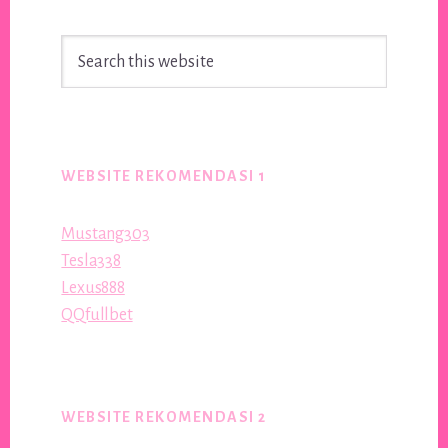
Primary
Search
Sidebar
this
website
WEBSITE REKOMENDASI 1
Mustang303
Tesla338
Lexus888
QQfullbet
WEBSITE REKOMENDASI 2