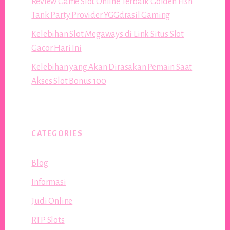
Review Game Slot Online Terbaik Golden Fish
Tank Party Provider YGGdrasil Gaming
Kelebihan Slot Megaways di Link Situs Slot
Gacor Hari Ini
Kelebihan yang Akan Dirasakan Pemain Saat
Akses Slot Bonus 100
CATEGORIES
Blog
Informasi
Judi Online
RTP Slots