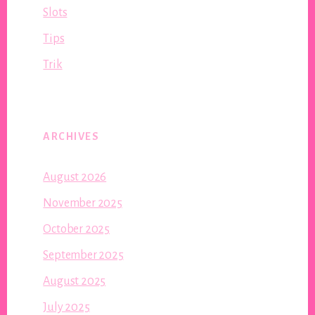
Slots
Tips
Trik
ARCHIVES
August 2026
November 2025
October 2025
September 2025
August 2025
July 2025