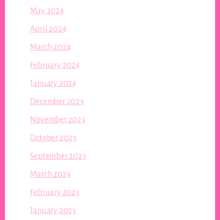
May 2024
April 2024
March 2024
February 2024
January 2024
December 2023
November 2023
October 2023
September 2023
March 2023
February 2023
January 2023