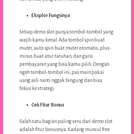
Eksplor Fungsinya
Setiap demo slot punya tombol-tombol yang
wajib kamu kenal. Ada tombol spin buat
muter, auto spin buat muter otomatis, plus-
minus buat atur taruhan, dan garis
pembayaran yang bisa kamu pilih. Dengan
ngeh tombol-tombol ini, pas main pakai
uang asli nanti nggak bingung dan bisa
fokus ke strategi.
Cek Fitur Bonus
Salah satu bagian paling seru dari demo slot
adalah fitur bonusnya. Kadang muncul free