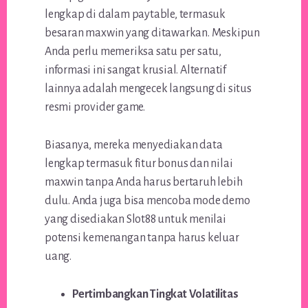
lengkap di dalam paytable, termasuk
besaran maxwin yang ditawarkan. Meskipun
Anda perlu memeriksa satu per satu,
informasi ini sangat krusial. Alternatif
lainnya adalah mengecek langsung di situs
resmi provider game.
Biasanya, mereka menyediakan data
lengkap termasuk fitur bonus dan nilai
maxwin tanpa Anda harus bertaruh lebih
dulu. Anda juga bisa mencoba mode demo
yang disediakan Slot88 untuk menilai
potensi kemenangan tanpa harus keluar
uang.
Pertimbangkan Tingkat Volatilitas