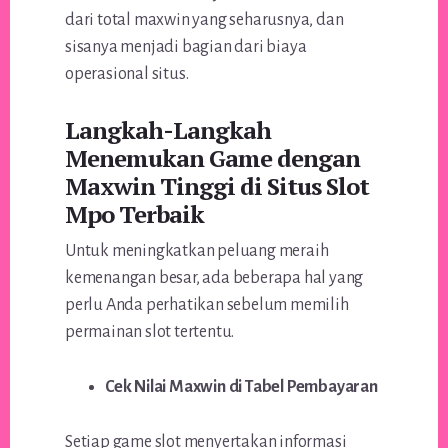
dari total maxwin yang seharusnya, dan
sisanya menjadi bagian dari biaya
operasional situs.
Langkah-Langkah
Menemukan Game dengan
Maxwin Tinggi di Situs Slot
Mpo Terbaik
Untuk meningkatkan peluang meraih
kemenangan besar, ada beberapa hal yang
perlu Anda perhatikan sebelum memilih
permainan slot tertentu.
Cek Nilai Maxwin di Tabel Pembayaran
Setiap game slot menyertakan informasi