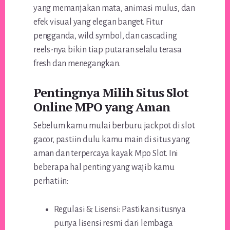
yang memanjakan mata, animasi mulus, dan
efek visual yang elegan banget. Fitur
pengganda, wild symbol, dan cascading
reels-nya bikin tiap putaran selalu terasa
fresh dan menegangkan.
Pentingnya Milih Situs Slot
Online MPO yang Aman
Sebelum kamu mulai berburu jackpot di slot
gacor, pastiin dulu kamu main di situs yang
aman dan terpercaya kayak Mpo Slot. Ini
beberapa hal penting yang wajib kamu
perhatiin:
Regulasi & Lisensi:
Pastikan situsnya
punya lisensi resmi dari lembaga