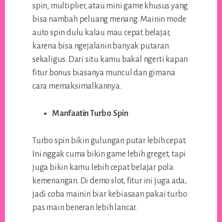
spin, multiplier, atau mini game khusus yang
bisa nambah peluang menang. Mainin mode
auto spin dulu kalau mau cepat belajar,
karena bisa ngejalanin banyak putaran
sekaligus. Dari situ kamu bakal ngerti kapan
fitur bonus biasanya muncul dan gimana
cara memaksimalkannya.
Manfaatin Turbo Spin
Turbo spin bikin gulungan putar lebih cepat.
Ini nggak cuma bikin game lebih greget, tapi
juga bikin kamu lebih cepat belajar pola
kemenangan. Di demo slot, fitur ini juga ada,
jadi coba mainin biar kebiasaan pakai turbo
pas main beneran lebih lancar.