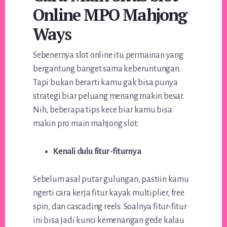
Online MPO Mahjong
Ways
Sebenernya slot online itu permainan yang
bergantung banget sama keberuntungan.
Tapi bukan berarti kamu gak bisa punya
strategi biar peluang menang makin besar.
Nih, beberapa tips kece biar kamu bisa
makin pro main mahjong slot:
Kenali dulu fitur-fiturnya
Sebelum asal putar gulungan, pastiin kamu
ngerti cara kerja fitur kayak multiplier, free
spin, dan cascading reels. Soalnya fitur-fitur
ini bisa jadi kunci kemenangan gede kalau