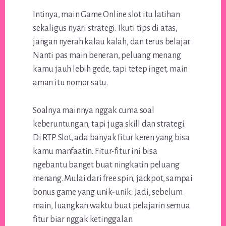
Intinya, main Game Online slot itu latihan
sekaligus nyari strategi. Ikuti tips di atas,
jangan nyerah kalau kalah, dan terus belajar.
Nanti pas main beneran, peluang menang
kamu jauh lebih gede, tapi tetep inget, main
aman itu nomor satu.
Soalnya mainnya nggak cuma soal
keberuntungan, tapi juga skill dan strategi.
Di RTP Slot, ada banyak fitur keren yang bisa
kamu manfaatin. Fitur-fitur ini bisa
ngebantu banget buat ningkatin peluang
menang. Mulai dari free spin, jackpot, sampai
bonus game yang unik-unik. Jadi, sebelum
main, luangkan waktu buat pelajarin semua
fitur biar nggak ketinggalan.