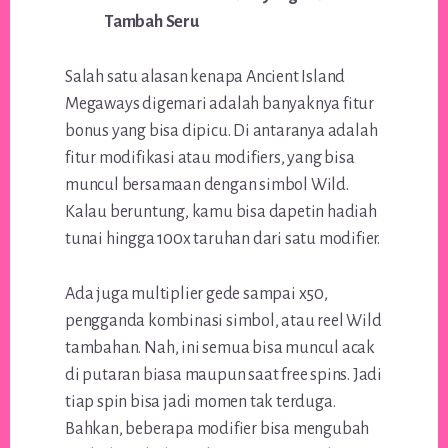
Tambah Seru
Salah satu alasan kenapa Ancient Island
Megaways digemari adalah banyaknya fitur
bonus yang bisa dipicu. Di antaranya adalah
fitur modifikasi atau modifiers, yang bisa
muncul bersamaan dengan simbol Wild.
Kalau beruntung, kamu bisa dapetin hadiah
tunai hingga 100x taruhan dari satu modifier.
Ada juga multiplier gede sampai x50,
pengganda kombinasi simbol, atau reel Wild
tambahan.
Nah, ini semua bisa muncul acak
di putaran biasa maupun saat free spins. Jadi
tiap spin bisa jadi momen tak terduga.
Bahkan, beberapa modifier bisa mengubah