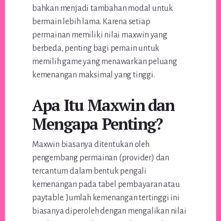
bahkan menjadi tambahan modal untuk
bermain lebih lama. Karena setiap
permainan memiliki nilai maxwin yang
berbeda, penting bagi pemain untuk
memilih game yang menawarkan peluang
kemenangan maksimal yang tinggi.
Apa Itu Maxwin dan
Mengapa Penting?
Maxwin biasanya ditentukan oleh
pengembang permainan (provider) dan
tercantum dalam bentuk pengali
kemenangan pada tabel pembayaran atau
paytable. Jumlah kemenangan tertinggi ini
biasanya diperoleh dengan mengalikan nilai