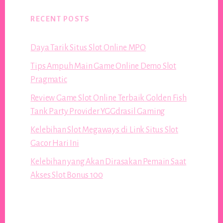
RECENT POSTS
Daya Tarik Situs Slot Online MPO
Tips Ampuh Main Game Online Demo Slot
Pragmatic
Review Game Slot Online Terbaik Golden Fish
Tank Party Provider YGGdrasil Gaming
Kelebihan Slot Megaways di Link Situs Slot
Gacor Hari Ini
Kelebihan yang Akan Dirasakan Pemain Saat
Akses Slot Bonus 100