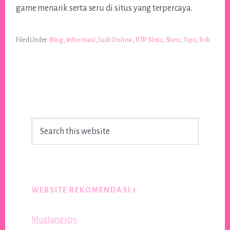
game menarik serta seru di situs yang terpercaya.
Filed Under:
Blog
,
Informasi
,
Judi Online
,
RTP Slots
,
Slots
,
Tips
,
Trik
Primary
Search
Sidebar
this
website
WEBSITE REKOMENDASI 1
Mustang303