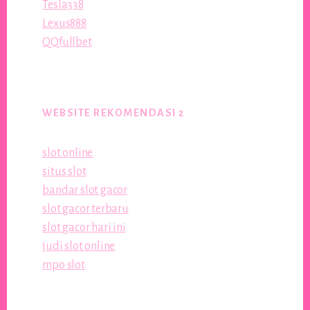
Tesla338
Lexus888
QQfullbet
WEBSITE REKOMENDASI 2
slot online
situs slot
bandar slot gacor
slot gacor terbaru
slot gacor hari ini
judi slot online
mpo slot