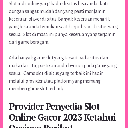
Slot judi online yang hadir di situs bisa anda ikuti
dengan sangat mudah dan yang pasti menjamin
keseruan player di situs. Banyak keseruan menarik
yang bisa anda temukan saat berjudi slot di situs yang
sesuai. Slot di masa ini punya keseruan yang terjamin
dari game beragam.
Ada banyak game slot yang tersaji pada situs dan
maka dari itu, pastikan anda berjudi pada game yang
sesuai. Game slot di situs yang terbaik ini hadir
melalui provider atau platform yang memang
memberi game slot terbaik.
Provider Penyedia Slot
Online Gacor 2023 Ketahui
Opsinya Berikut