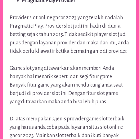
Pragmatic Play Provider
Provider slot online gacor 2023 yang terakhir adalah
Pragmatic Play. Provider slot judi ini hadir di dunia
betting sejak tahun 2015. Tidak sedikit player slot judi
puas dengan layanan provider dan maka dari itu, anda
tidak perlu khawatir ketika bermain game di provider.
Game slot yang ditawarkan akan memberi Anda
banyak hal menarik seperti dari segi fitur game.
Banyak fitur game yang akan mendukung anda saat
berjudi di provider slot ini. Dengan fitur slot game
yang ditawarkan maka anda bisa lebih puas.
Di atas merupakan 3 jenis provider game slot terbaik
yang harus anda coba pada layanan situs slot online
gacor 2023. Mainkan slot terbaik dan ikuti banyak