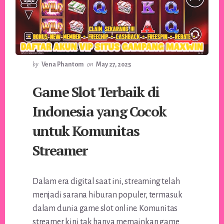
by
Vena Phantom
on
May 27, 2025
Game Slot Terbaik di
Indonesia yang Cocok
untuk Komunitas
Streamer
Dalam era digital saat ini, streaming telah
menjadi sarana hiburan populer, termasuk
dalam dunia game slot online. Komunitas
streamer kini tak hanya memainkan game