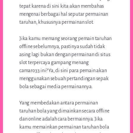
tepat karena di sini kita akan membahas
mengenai berbagai hal seputar permainan
taruhan, khususnya permainan slot.
Jika kamu memang seorang pemain taruhan
offline sebelumnya, pastinya sudah tidak
asing lagi bukan dengan permainan di situs
slot terpercaya gampang menang
camaro33 ini? Ya, di sini para pemain akan
menggunakan sebuah pertandingan sepak
bola sebagai media permainannya.
Yang membedakan antara permainan
taruhan bola yang dimainkan secara offline
dan online adalah cara bermainnya. Jika
kamu memainkan permainan taruhan bola