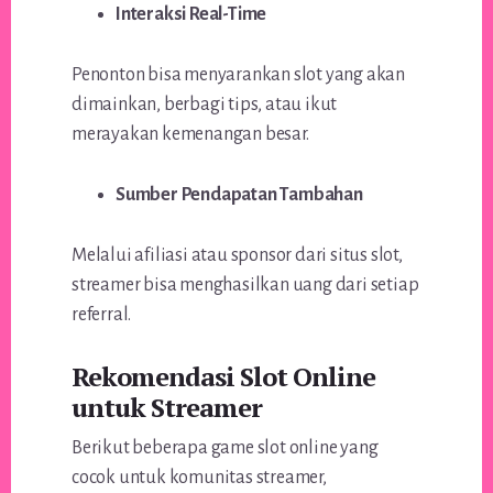
Interaksi Real-Time
Penonton bisa menyarankan slot yang akan
dimainkan, berbagi tips, atau ikut
merayakan kemenangan besar.
Sumber Pendapatan Tambahan
Melalui afiliasi atau sponsor dari situs slot,
streamer bisa menghasilkan uang dari setiap
referral.
Rekomendasi Slot Online
untuk Streamer
Berikut beberapa game slot online yang
cocok untuk komunitas streamer,