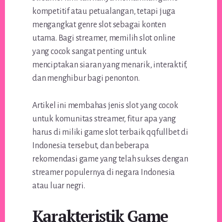
kompetitif atau petualangan, tetapi juga
mengangkat genre slot sebagai konten
utama. Bagi streamer, memilih slot online
yang cocok sangat penting untuk
menciptakan siaran yang menarik, interaktif,
dan menghibur bagi penonton.
Artikel ini membahas jenis slot yang cocok
untuk komunitas streamer, fitur apa yang
harus di miliki game slot terbaik
qqfullbet
di
Indonesia tersebut, dan beberapa
rekomendasi game yang telah sukses dengan
streamer populernya di negara Indonesia
atau luar negri.
Karakteristik Game