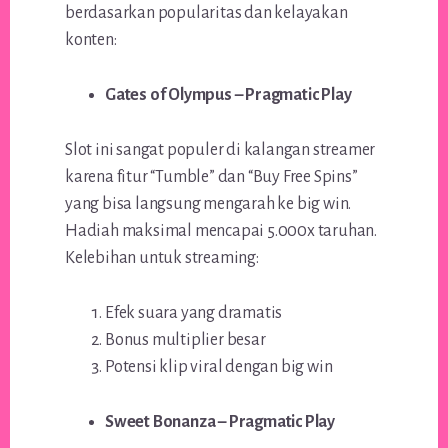
berdasarkan popularitas dan kelayakan
konten:
Gates of Olympus – Pragmatic Play
Slot ini sangat populer di kalangan streamer
karena fitur “Tumble” dan “Buy Free Spins”
yang bisa langsung mengarah ke big win.
Hadiah maksimal mencapai 5.000x taruhan.
Kelebihan untuk streaming:
Efek suara yang dramatis
Bonus multiplier besar
Potensi klip viral dengan big win
Sweet Bonanza – Pragmatic Play