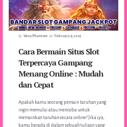
by
Vena Phantom
on
February 9, 2025
Cara Bermain Situs Slot
Terpercaya Gampang
Menang Online : Mudah
dan Cepat
Apakah kamu seorang pemain taruhan yang
ingin memulai atau mencoba untuk
memainkan taruhan secara online? Jika iya,
kamu berada di dalam sebuah tulisan yang