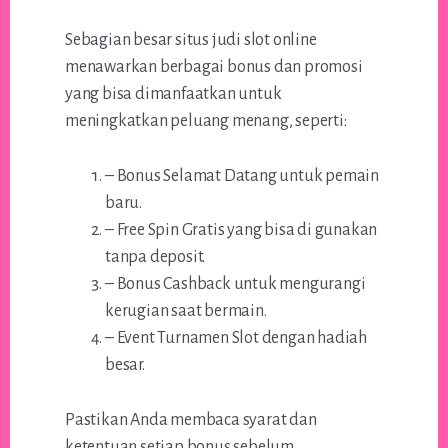
Sebagian besar situs judi slot online
menawarkan berbagai bonus dan promosi
yang bisa dimanfaatkan untuk
meningkatkan peluang menang, seperti:
– Bonus Selamat Datang untuk pemain
baru.
– Free Spin Gratis yang bisa di gunakan
tanpa deposit.
– Bonus Cashback untuk mengurangi
kerugian saat bermain.
– Event Turnamen Slot dengan hadiah
besar.
Pastikan Anda membaca syarat dan
ketentuan setiap bonus sebelum