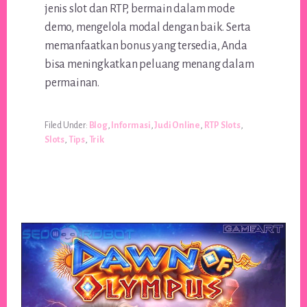
jenis slot dan RTP, bermain dalam mode
demo, mengelola modal dengan baik. Serta
memanfaatkan bonus yang tersedia, Anda
bisa meningkatkan peluang menang dalam
permainan.
Filed Under:
Blog
,
Informasi
,
Judi Online
,
RTP Slots
,
Slots
,
Tips
,
Trik