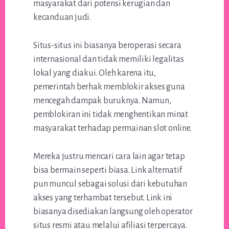
masyarakat dari potensi kerugian dan
kecanduan judi.
Situs-situs ini biasanya beroperasi secara
internasional dan tidak memiliki legalitas
lokal yang diakui. Oleh karena itu,
pemerintah berhak memblokir akses guna
mencegah dampak buruknya. Namun,
pemblokiran ini tidak menghentikan minat
masyarakat terhadap permainan slot online.
Mereka justru mencari cara lain agar tetap
bisa bermain seperti biasa. Link alternatif
pun muncul sebagai solusi dari kebutuhan
akses yang terhambat tersebut. Link ini
biasanya disediakan langsung oleh operator
situs resmi atau melalui afiliasi terpercaya.