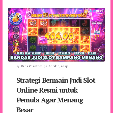
by
Vena Phantom
on
April 10, 2025
Strategi Bermain Judi Slot
Online Resmi untuk
Pemula Agar Menang
Besar