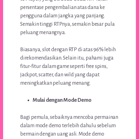
persentase pengembalian atas dana ke
pengguna dalam jangka yang panjang.
Semakin tinggi RTPnya, semakin besar pula
peluang menangnya.
Biasanya, slot dengan RTP di atas 96% lebih
direkomendasikan. Selain itu, pahami juga
fitur-fitur dalam game seperti free spins,
jackpot, scatter, dan wild yang dapat
meningkatkan peluang menang.
Mulai dengan Mode Demo
Bagi pemula, sebaiknya mencoba permainan
dalam mode demo terlebih dahulu sebelum
bermain dengan uang asli. Mode demo